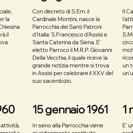
iale,
Con decreto di S.Em. il
Il C
r la
Cardinale Montini, nasce la
l'at
Chiesina
Parrocchia dei Santi Patroni
Parr
à il
d'Italia: S.Francesco d'Assisi e
S.Me
uova
Santa Caterina da Siena. E'
cir
eletto Parroco il M.R.P. Giovanni
molt
Della Vecchia, il quale riceve la
rico
grande notizia mentre si trova
un 
in Assisi per celebrare il XXV del
un'u
suo sacerdozio.
960
15 gennaio 1961
1 
attività,
In seno alla Parrocchia viene
E' u
morali a
giuridicamente costituita
pro