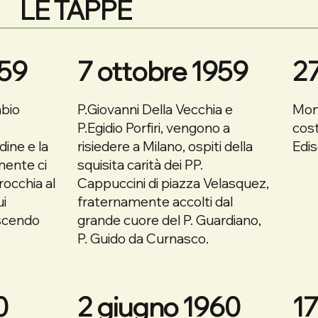
LE TAPPE
959
7 ottobre 1959
2
bio
P.Giovanni Della Vecchia e
Mons
P.Egidio Porfiri, vengono a
cost
dine e la
risiedere a Milano, ospiti della
Edis
lmente ci
squisita carità dei PP.
rocchia al
Cappuccini di piazza Velasquez,
ui
fraternamente accolti dal
scendo
grande cuore del P. Guardiano,
P. Guido da Curnasco.
0
2 giugno 1960
17