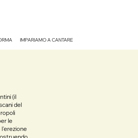
FORMA
IMPARIAMO A CANTARE
ini (il
scani del
ropoli
er le
 l'erezione
l costruendo