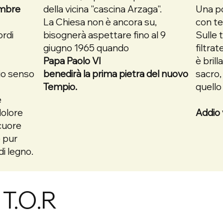
embre
della vicina "cascina Arzaga".
Una po
La Chiesa non è ancora su,
con te
ordi
bisognerà aspettare fino al 9
Sulle 
a
giugno 1965 quando
filtra
Papa Paolo VI
è brill
io senso
benedirà la prima pietra del nuovo
sacro,
Tempio.
quello
e
dolore
Addio 
 cuore
e pur
i legno.
 T.O.R