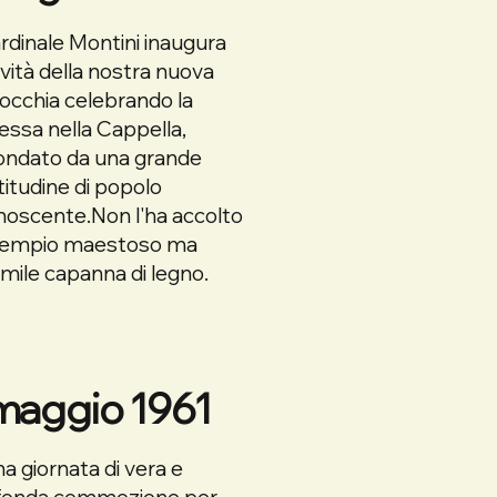
ardinale Montini inaugura
tività della nostra nuova
occhia celebrando la
ssa nella Cappella,
condato da una grande
itudine di popolo
noscente.Non l'ha accolto
tempio maestoso ma
mile capanna di legno.
maggio 1961
na giornata di vera e
fonda commozione per