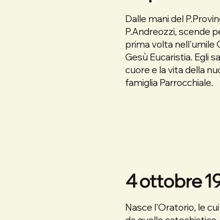
Dalle mani del P.Provinc
P.Andreozzi, scende pe
prima volta nell'umile 
Gesù Eucaristia. Egli sar
cuore e la vita della n
famiglia Parrocchiale.
4 ottobre 1
Nasce l'Oratorio, le cui 
da quelle catechistico-