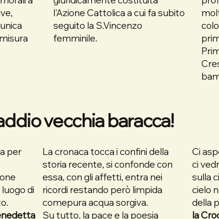
ive,
l'Azione Cattolica a cui fa subito
molt
'unica
seguito la S.Vincenzo
colo
 misura
femminile.
prim
Pri
Cres
bam
addio vecchia baracca!
ca per
La cronaca tocca i confini della
Ci asp
storia recente, si confonde con
ci ved
lone
essa, con gli affetti, entra nei
sulla 
 luogo di
ricordi restando però limpida
cielo 
to.
comepura acqua sorgiva.
della 
enedetta
Su tutto, la pace e la poesia
la Cro